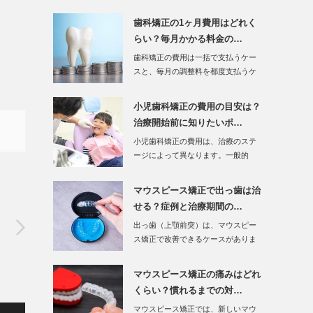
引き出す効果が期…
歯科矯正の1ヶ月費用はどれく
らい？毎月かかる料金の…
歯科矯正の費用は一括で支払うケー
スと、毎月の調整料を都度支払うケ
ースがあります。…
小児歯科矯正の費用の目安は？
治療開始前に知りたいポ…
小児歯科矯正の費用は、治療のステ
ージによって異なります。一般的
に、顎の成…
マウスピース矯正で出っ歯は治
せる？症例と治療期間の…
出っ歯（上顎前突）は、マウスピー
ス矯正で改善できるケースがありま
す。ただ…
マウスピース矯正の痛みはどれ
くらい？慣れるまでの対…
マウスピース矯正では、新しいマウ