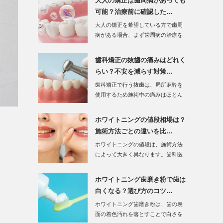
大人の矯正は歯周病があっても
可能？治療前に確認した…
大人の矯正を希望している方で歯周
病がある場合、まず歯周病の治療を
優先して行う必要…
歯科矯正の抜歯の痛みはどれく
らい？不安を減らす対策…
歯科矯正で行う抜歯は、局所麻酔を
使用するため施術中の痛みはほとん
ど感じません。…
ホワイトニングの値段相場は？
施術方法ごとの違いを比…
ホワイトニングの値段は、施術方法
によって大きく異なります。歯科医
院で行う…
ホワイトニング歯磨き粉で歯は
白くなる？選び方のコツ…
ホワイトニング歯磨き粉は、歯の表
面の着色汚れを落とすことで白さを